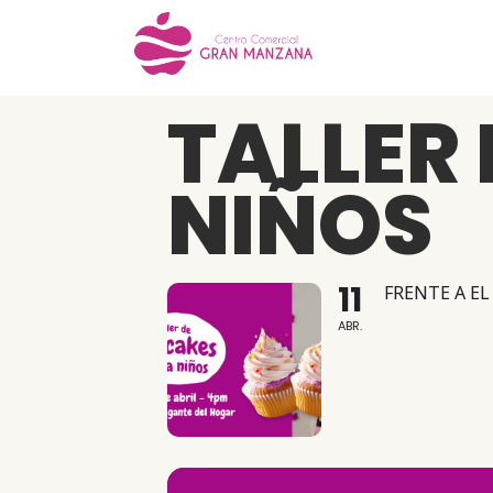
TALLER
NIÑOS
11
FRENTE A E
ABR.